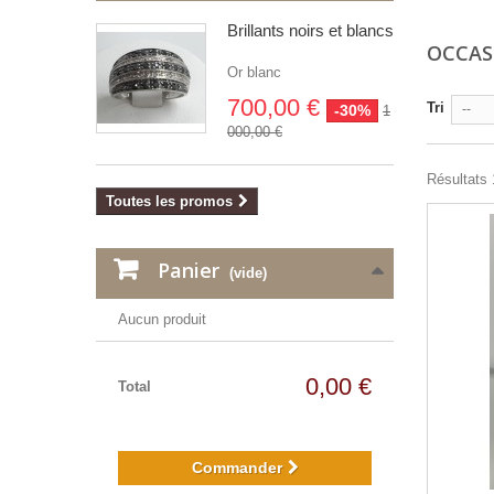
Brillants noirs et blancs
OCCA
Or blanc
700,00 €
Tri
-30%
--
1
000,00 €
Résultats 1
Toutes les promos
Panier
(vide)
Aucun produit
0,00 €
Total
Commander