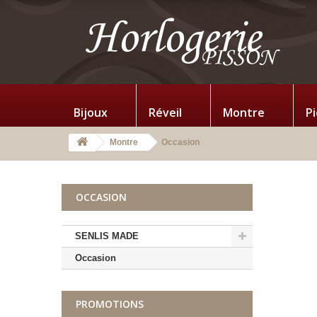
Bijoux
Réveil
Montre
P
Montre
Occasion
OCCASION
SENLIS MADE
Occasion
PROMOTIONS