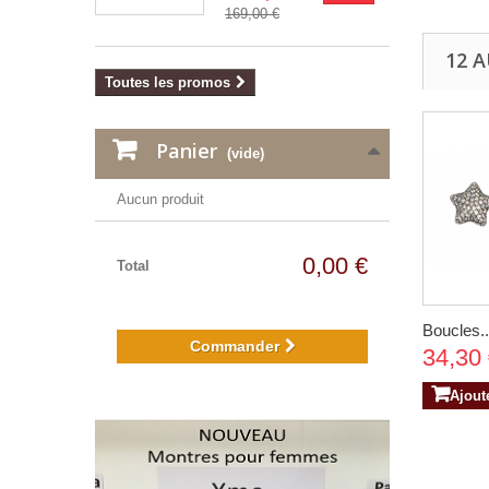
169,00 €
12 
Toutes les promos
Panier
(vide)
Aucun produit
0,00 €
Total
Boucles..
Commander
34,30
Ajout