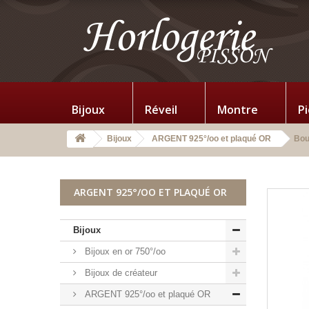
Bijoux
Réveil
Montre
P
Bijoux
ARGENT 925°/oo et plaqué OR
Bou
ARGENT 925°/OO ET PLAQUÉ OR
Bijoux
Bijoux en or 750°/oo
Bijoux de créateur
ARGENT 925°/oo et plaqué OR