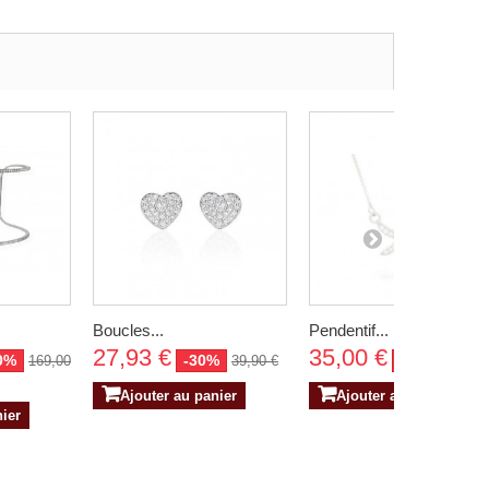
Boucles...
Pendentif...
27,93 €
35,00 €
0%
-30%
-30%
169,00
39,90 €
50,00 
Ajouter au panier
Ajouter au panier
nier