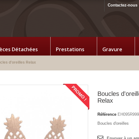
Contactez-nous
ièces Détachées
Prestations
Gravure
cles d'oreilles Relax
PROMO !
Boucles d'oreil
Relax
Référence
EH095R999
Boucles d'oreilles
Envoyer à un am