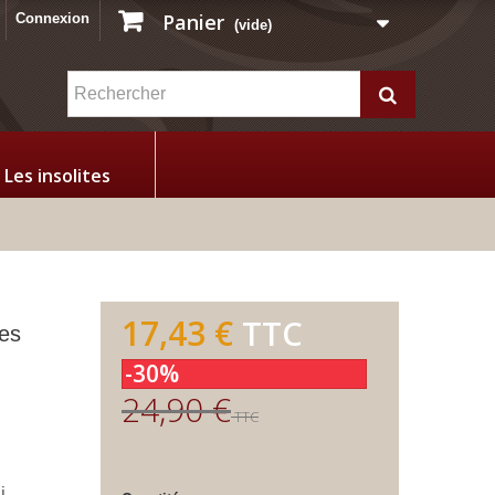
Panier
Connexion
(vide)
Les insolites
17,43 €
TTC
les
-30%
24,90 €
TTC
i