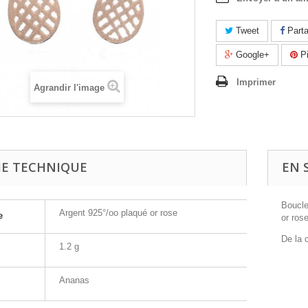
Tweet
Parta
Google+
Pi
Imprimer
Agrandir l'image
HE TECHNIQUE
EN 
Boucle
Argent 925°/oo plaqué or rose
e
or ros
De la 
1.2 g
Ananas