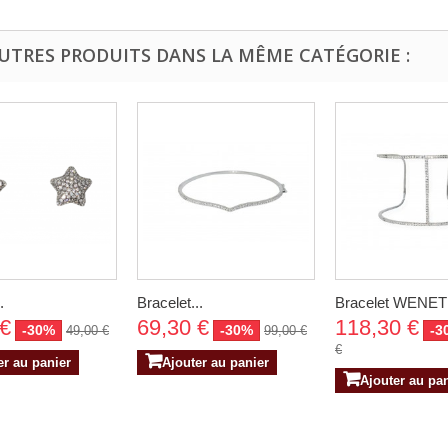
AUTRES PRODUITS DANS LA MÊME CATÉGORIE :
.
Bracelet...
Bracelet WENET
 €
69,30 €
118,30 €
-30%
-30%
-3
49,00 €
99,00 €
€
er au panier
Ajouter au panier
Ajouter au pa