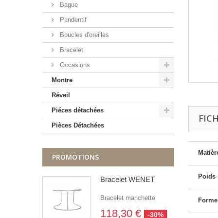
Bague
Pendentif
Boucles d'oreilles
Bracelet
Occasions
Montre
Réveil
Piéces détachées
FIC
Pièces Détachées
Matièr
PROMOTIONS
Poids
Bracelet WENET
Bracelet manchette
Forme
118,30 €
-30%